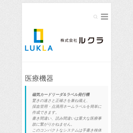
Search
医療機器
磁気カードリーダ&ラベル発行機
驚きの速さと正確さを兼ね備え、
採血管用・点滴用ネームラベルを簡単に
作成できます。
書き間違い、読み間違いは重大な医療事
故に繋がりかねません。
このコンパクトなシステムは手書き検体